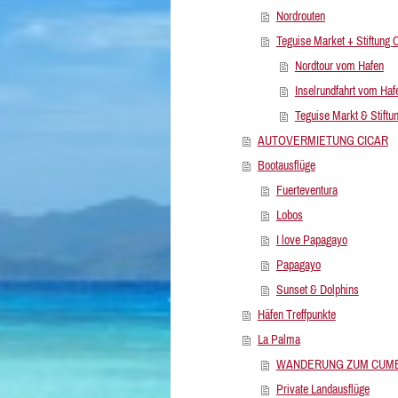
Nordrouten
Teguise Market + Stiftung 
Nordtour vom Hafen
Inselrundfahrt vom Haf
Teguise Markt & Stiftu
AUTOVERMIETUNG CICAR
Bootausflüge
Fuerteventura
Lobos
I love Papagayo
Papagayo
Sunset & Dolphins
Häfen Treffpunkte
La Palma
WANDERUNG ZUM CUMB
Private Landausflüge