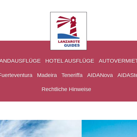
LANDAUSFLÜGE
HOTEL AUSFLÜGE
AUTOVERMIE
Fuerteventura
Madeira
Teneriffa
AIDANova
AIDASte
Rechtliche Hinweise