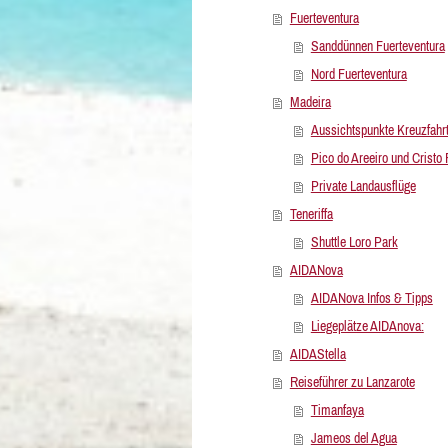
Fuerteventura
Sanddünnen Fuerteventura
Nord Fuerteventura
Madeira
Aussichtspunkte Kreuzfahr
Pico do Areeiro und Cristo
Private Landausflüge
Teneriffa
Shuttle Loro Park
AIDANova
AIDANova Infos & Tipps
Liegeplätze AIDAnova:
AIDAStella
Reiseführer zu Lanzarote
Timanfaya
Jameos del Agua