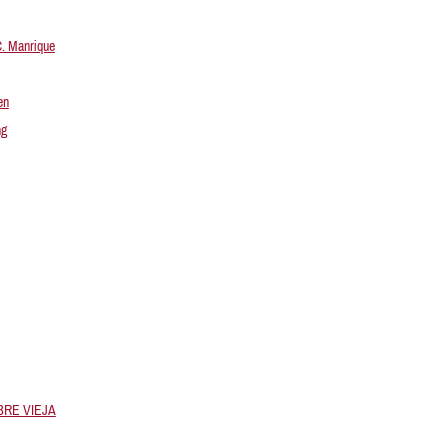
C. Manrique
en
ng
RE VIEJA