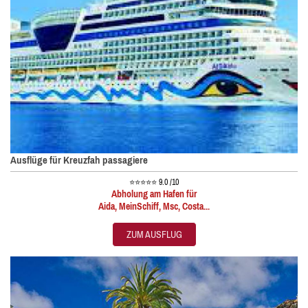
Ausflüge für Kreuzfah passagiere
⭐⭐⭐⭐⭐
9.0 /10
Abholung am Hafen für
Aida, MeinSchiff, Msc, Costa...
ZUM AUSFLUG