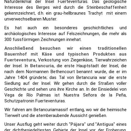
Naturdenkmal der Insel Fuerteventuras. Das geologische
Interesse des Berges wird durch die Steinbeschaffenheit
gekennzeichnet, d.h. ein grau-hellbraunes Trachyt mit einem
unverwechselbaren Muster.
Es hat auch ein besonderes geschichtliches und
archäologisches Interesse auf Felszeichnungen, die mehr als
300 fussförmigen Zeichnungen innehat.
Anschließend besuchen wir einen traditionellen
Bauernhof mit Käse und typischen Produkten aus
Fuerteventura,
Verkostung von Ziegenkäse, Tierwahrzeichen
der Insel. In
Betancuria
, die erste Hauptstadt der Insel, die
nach dem Normannen Bethencourt benannt wurde, die er im
Jahre 1404 gründete; das Tal von Betancuria war die erste
Siedlung auf der Insel. Wir gehen durch die Straßen voller
Geschichte und sehen uns ihre Kirche an. In der Einsiedelei von
Vega de Río Palmas ist Nuestra Señora de la Peña,
Schutzpatronin Fuerteventuras.
Wir fahren am Betancuriamassif entlang, wo wir die heimische
Tierwelt und die atemberaubende Aussicht genießen.
Unser Ausflug geht weiter durch "
Pájara
" und "
Antigua
" eines
der dichtbesiedeltesten Gebiete der Insel vor der Eroberung,